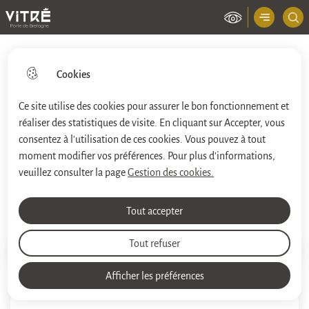
Menu principal
Ville de Vitré
Cookies
Ce site utilise des cookies pour assurer le bon fonctionnement et
réaliser des statistiques de visite. En cliquant sur Accepter, vous
Aller
Aller au
Aller à la
Consulter le
au
contenu
consentez à l'utilisation de ces cookies. Vous pouvez à tout
recherche
plan du site
menu
principal
moment modifier vos préférences. Pour plus d'informations,
veuillez consulter la page
Gestion des cookies.
Santé & Solidarités
Tout accepter
Tout refuser
Impri
Accueil
Afficher les préférences