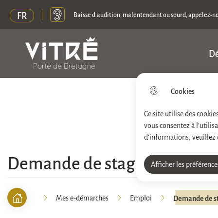
FR
Baisse d'audition, malentendant ou sourd, appelez-n
Dé
Menu principal
N
Ville de Vitré
a
v
Cookies
Aller au menu
Aller à la recherche
Aller au contenu pri
i
Ce site utilise des cooki
vous consentez à l'utili
g
d'informations, veuillez
a
Demande de stage
t
Afficher les préférence
i
Mes e-démarches
Emploi
Demande de s
o
F
Accueil