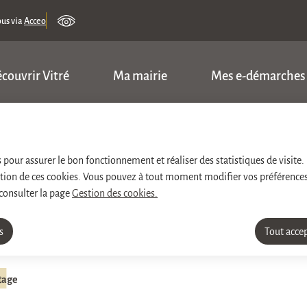
ous via
Acceo
couvrir Vitré
Ma mairie
Mes e-démarches
ncipal
Consulter le plan du site
es pour assurer le bon fonctionnement et réaliser des statistiques de visite.
sation de ces cookies. Vous pouvez à tout moment modifier vos préférences
 consulter la page
Gestion des cookies.
s
Tout acce
tage