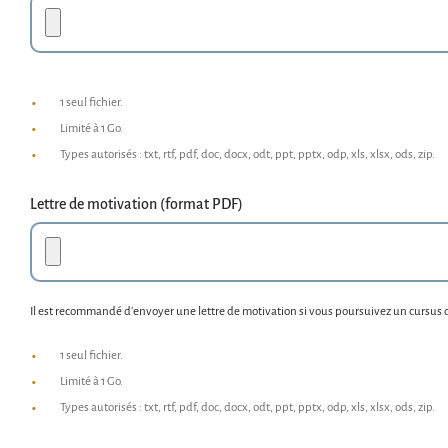
1 seul fichier.
Limité à 1 Go.
Types autorisés : txt, rtf, pdf, doc, docx, odt, ppt, pptx, odp, xls, xlsx, ods, zip.
Lettre de motivation (format PDF)
Il est recommandé d'envoyer une lettre de motivation si vous poursuivez un cursus
1 seul fichier.
Limité à 1 Go.
Types autorisés : txt, rtf, pdf, doc, docx, odt, ppt, pptx, odp, xls, xlsx, ods, zip.