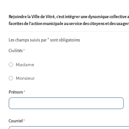
n
i
p
l
Rejoindre la Ville de Vitré, c’est intégrer une dynamique collective 
r
d
facettes de l’action municipale au service des citoyens et des usager
i
'
Les champs suivis par * sont obligatoires
n
A
Civilités
c
r
Madame
i
i
p
a
Monsieur
a
n
Prénom
l
e
e
Courriel