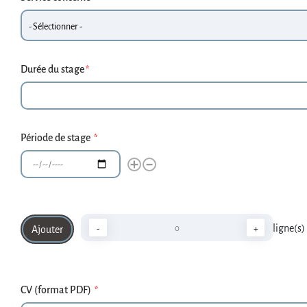
Durée du stage
Période de stage
Période de stage
Période
de
stage
Ajouter
ligne(s)
-
Diminuer
+
Augmenter
ligne(s)
CV (format PDF)