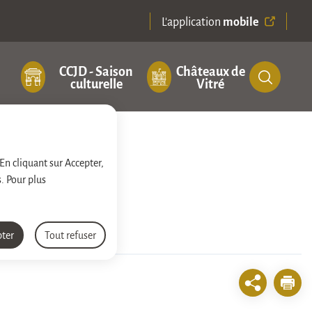
mobile
L'application
CCJD - Saison
Châteaux de
culturelle
Vitré
 En cliquant sur Accepter,
. Pour plus
pter
Tout refuser
Impri