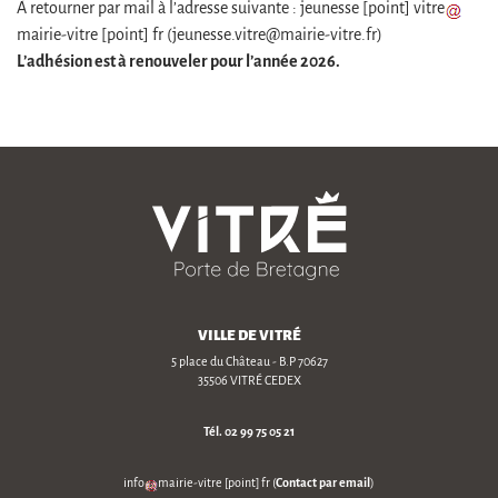
À retourner par mail à l’adresse suivante :
jeunesse
[point]
vitre
mairie-vitre
[point]
fr
(jeunesse.vitre
@
mairie-vitre.fr)
L’adhésion est à renouveler pour l’année 2026.
VILLE DE VITRÉ
5 place du Château - B.P 70627
35506 VITRÉ CEDEX
Tél.
02 99 75 05 21
Contact par email
info
mairie-vitre
[point]
fr
(
)