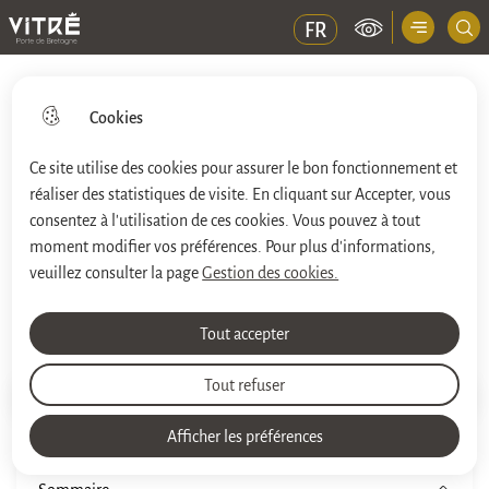
Menu principal
FR
Ville de Vitré
Cookies
Ce site utilise des cookies pour assurer le bon fonctionnement et
réaliser des statistiques de visite. En cliquant sur Accepter, vous
Aller
Aller au
Aller à la
Consulter le
au
contenu
consentez à l'utilisation de ces cookies. Vous pouvez à tout
recherche
plan du site
menu
principal
moment modifier vos préférences. Pour plus d'informations,
veuillez consulter la page
Gestion des cookies.
Espaces Jeunes
Tout accepter
Tout refuser
Impri
Accueil
Afficher les préférences