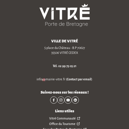
VILLE DE VITRÉ
5 place du Château - B.P 70627
35506 VITRÉ CEDEX
Tél.
02 99 75 05 21
Contact par email
info
mairie-vitre
.
fr
(
)
Suivez-nous sur les réseaux !
Liens utiles
Vitré Communauté
Office du Tourisme