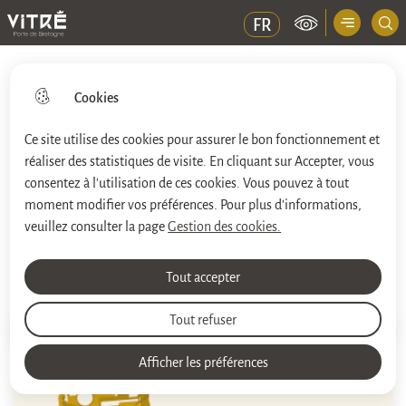
Menu principal
FR
Ville de Vitré
Cookies
Ce site utilise des cookies pour assurer le bon fonctionnement et
réaliser des statistiques de visite. En cliquant sur Accepter, vous
Aller
Aller au
Aller à la
Consulter le
au
contenu
consentez à l'utilisation de ces cookies. Vous pouvez à tout
recherche
plan du site
menu
principal
moment modifier vos préférences. Pour plus d'informations,
veuillez consulter la page
Gestion des cookies.
Sport & Vie associative
Tout accepter
Tout refuser
Impri
Accueil
Afficher les préférences