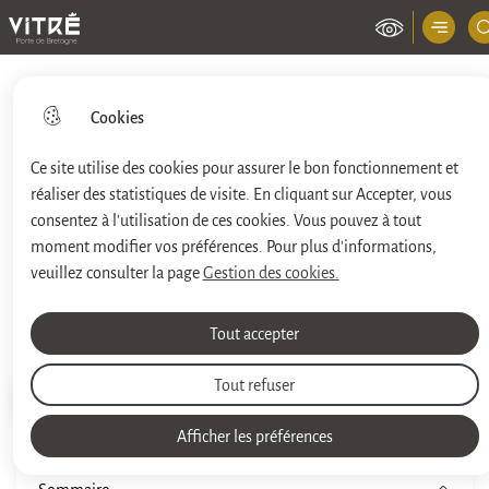
Menu princ
Ville de Vitré
Cookies
Ce site utilise des cookies pour assurer le bon fonctionnement et
réaliser des statistiques de visite. En cliquant sur Accepter, vous
Aller
Aller au
Aller à la
Consulter le
au
contenu
consentez à l'utilisation de ces cookies. Vous pouvez à tout
recherche
plan du site
menu
principal
moment modifier vos préférences. Pour plus d'informations,
veuillez consulter la page
Gestion des cookies.
Règlement Local de Publicité
Tout accepter
Tout refuser
Impri
Accueil
Afficher les préférences