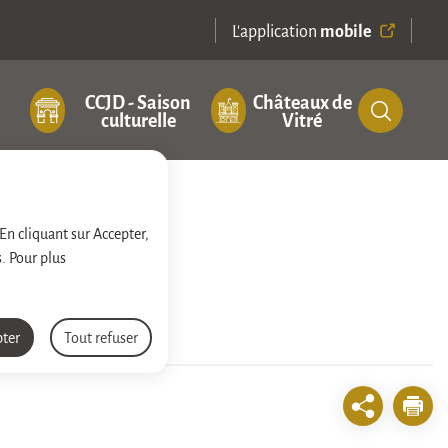
mobile
L'application
CCJD - Saison
Châteaux de
culturelle
Vitré
 En cliquant sur Accepter,
. Pour plus
pter
Tout refuser
Impri