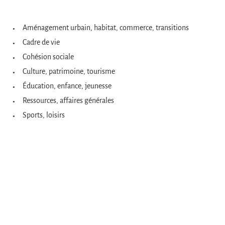
n
i
p
l
Aménagement urbain, habitat, commerce, transitions
r
d
Cadre de vie
Cohésion sociale
i
'
Culture, patrimoine, tourisme
n
A
Éducation, enfance, jeunesse
c
r
Ressources, affaires générales
Sports, loisirs
i
i
p
a
a
n
l
e
e