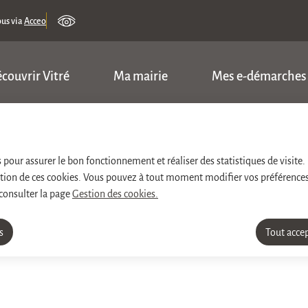
ous via
Acceo
couvrir Vitré
Ma mairie
Mes e-démarches
ncipal
Consulter le plan du site
es pour assurer le bon fonctionnement et réaliser des statistiques de visite.
sation de ces cookies. Vous pouvez à tout moment modifier vos préférences
 consulter la page
Gestion des cookies.
s
Tout acce