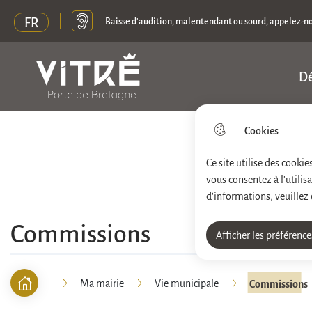
FR
Baisse d'audition, malentendant ou sourd, appelez-n
Dé
Menu principal
N
Ville de Vitré
a
v
Cookies
Aller au menu
Aller à la recherche
Aller au contenu pri
i
Ce site utilise des cooki
vous consentez à l'utili
g
d'informations, veuillez
a
Commissions
t
Afficher les préférence
i
Ma mairie
Vie municipale
Commissions
o
F
Accueil