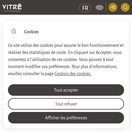
Menu principal
FR
Ville de Vitré
Cookies
Ce site utilise des cookies pour assurer le bon fonctionnement et
réaliser des statistiques de visite. En cliquant sur Accepter, vous
Aller
Aller au
Aller à la
Consulter le
au
contenu
consentez à l'utilisation de ces cookies. Vous pouvez à tout
recherche
plan du site
menu
principal
moment modifier vos préférences. Pour plus d'informations,
veuillez consulter la page
Gestion des cookies.
Bistrot mémoire
Tout accepter
Social
Tout refuser
Afficher les préférences
Impri
Accueil