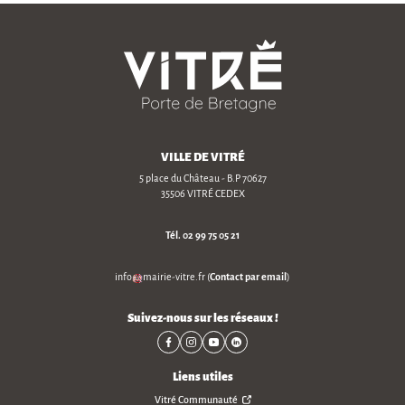
VILLE DE VITRÉ
5 place du Château - B.P 70627
35506 VITRÉ CEDEX
Tél.
02 99 75 05 21
Contact par email
info
mairie-vitre
.
fr
(
)
Suivez-nous sur les réseaux !
Liens utiles
Vitré Communauté