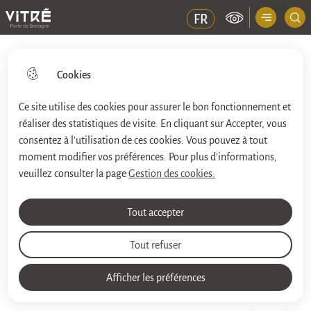
Menu principal
FR
Ville de Vitré
Cookies
Ce site utilise des cookies pour assurer le bon fonctionnement et
réaliser des statistiques de visite. En cliquant sur Accepter, vous
Aller
Aller au
Aller à la
Consulter le
au
contenu
consentez à l'utilisation de ces cookies. Vous pouvez à tout
recherche
plan du site
menu
principal
moment modifier vos préférences. Pour plus d'informations,
veuillez consulter la page
Gestion des cookies.
Atelier parents-enfants autour du
Tout accepter
spectacle "Les Quiquoi et le chien
moche dont personne ne veut"
Tout refuser
Afficher les préférences
Les événements du CCJD