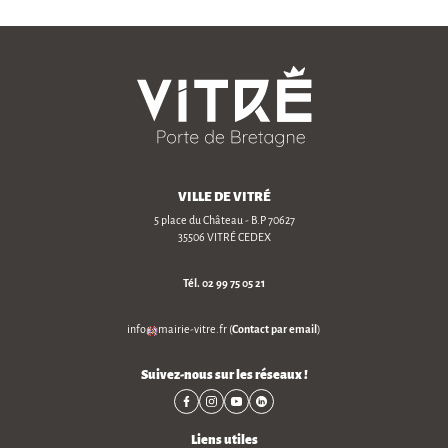
VILLE DE VITRÉ
5 place du Château - B.P 70627
35506 VITRÉ CEDEX
Tél.
02 99 75 05 21
Contact par email
info
mairie-vitre
.
fr
(
)
Suivez-nous sur les réseaux !
Liens utiles