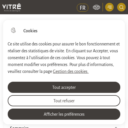
Menu principal
FR
Ville de Vitré
Cookies
Ce site utilise des cookies pour assurer le bon fonctionnement et
réaliser des statistiques de visite. En cliquant sur Accepter, vous
Aller
Aller au
Aller à la
Consulter le
au
contenu
consentez à l'utilisation de ces cookies. Vous pouvez à tout
recherche
plan du site
menu
principal
moment modifier vos préférences. Pour plus d'informations,
veuillez consulter la page
Gestion des cookies.
Les parcours
Tout accepter
Tout refuser
Impri
Accueil
Afficher les préférences