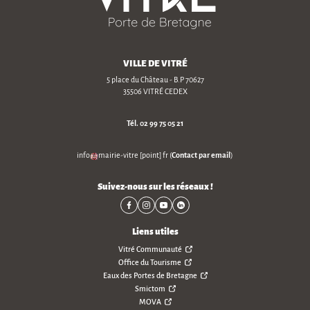
VILLE DE VITRÉ
5 place du Château - B.P 70627
35506 VITRÉ CEDEX
Tél.
02 99 75 05 21
Contact par email
info
mairie-vitre
[point]
fr
(
)
Suivez-nous sur les réseaux !
Liens utiles
Vitré Communauté
Office du Tourisme
Eaux des Portes de Bretagne
Smictom
MOVA