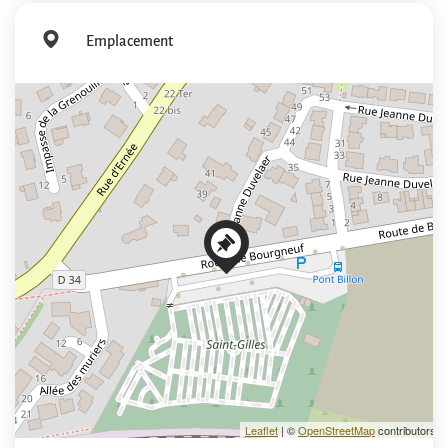
Emplacement
+
−
Leaflet
| ©
OpenStreetMap
contributors