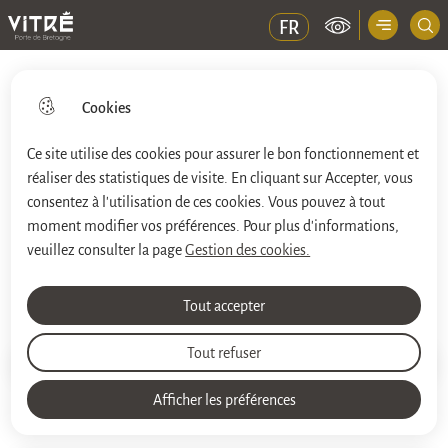
Menu principal
FR
Ville de Vitré
Cookies
Ce site utilise des cookies pour assurer le bon fonctionnement et
réaliser des statistiques de visite. En cliquant sur Accepter, vous
Aller
Aller au
Aller à la
Consulter le
au
contenu
consentez à l'utilisation de ces cookies. Vous pouvez à tout
recherche
plan du site
menu
principal
moment modifier vos préférences. Pour plus d'informations,
veuillez consulter la page
Gestion des cookies.
Cimetière Saint-Gilles
Tout accepter
Tout refuser
Impri
Accueil
Afficher les préférences